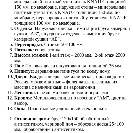
минеральный плитный утеплитель KNAUF толщиной
150 мм. по мембране, наружные стены – минеральный
плитный утеплитель KNAUF толщиной 150 мм. по
мембране, перегородки - плитный утеплитель KNAUF
толщиной 100 мм. по мембране.
Отделка
: Наружная отделка – имитация бруса камерной
сушки “АБ”, внутренняя отделка – имитация бруса
камерной сушки “АБ”.
Перегородки
: Стойки 50×100 мм.
Потолок
: евровагонка.
Высота этажей
: 1-ый этаж – 2600 мм., 2-ой этаж 2500
мм.
Пол
: Половая доска шпунтованная толщиной 36 мм.
Плинтус
: деревянные плинтуса по всему дому.
Дверь
: Входная дверь – металлическая, производство
Россия, межкомнатные – филенчатые клеенные из
массива с наличниками из евровагонки.
Лестница
: с резными балясинами и перилами.
Кровля
: Металлочерепица по изоспану “АМ”, цвет на
выбор.
Окна
: Пластиковые ,одинарный стеклопакет.
Основание дома
: брус 150x150 обработанный
антисептиком, черновой пол – обрезная доска 25×100
мм., обработанный антисептиком.