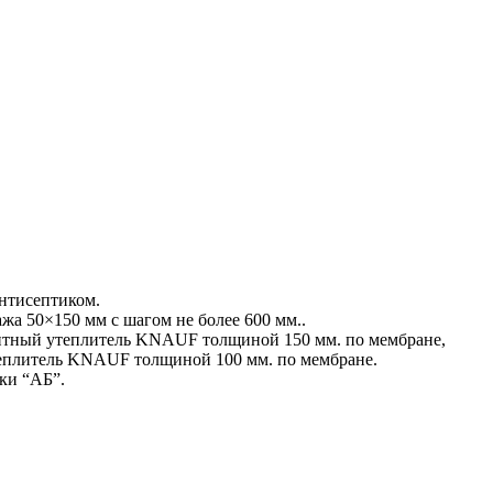
антисептиком.
тажа 50×150 мм с шагом не более 600 мм..
литный утеплитель KNAUF толщиной 150 мм. по мембране,
еплитель KNAUF толщиной 100 мм. по мембране.
ки “АБ”.