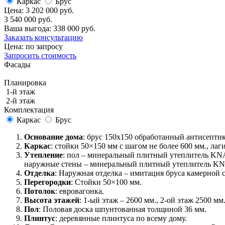
Каркас
Брус
Цена:
3 202 000 руб.
3 540 000 руб.
Ваша выгода:
338 000 руб.
Заказать консультацию
Цена: по запросу
Запросить стоимость
Фасады
Планировка
1-й этаж
2-й этаж
Комплектация
Каркас
Брус
Основание дома
: брус 150x150 обработанный антисепти
Каркас
: стойки 50×150 мм с шагом не более 600 мм., лаг
Утепление
: пол – минеральный плитный утеплитель KN
наружные стены – минеральный плитный утеплитель KNA
Отделка
: Наружная отделка – имитация бруса камерной 
Перегородки
: Стойки 50×100 мм.
Потолок
: евровагонка.
Высота этажей
: 1-ый этаж – 2600 мм., 2-ой этаж 2500 мм
Пол
: Половая доска шпунтованная толщиной 36 мм.
Плинтус
: деревянные плинтуса по всему дому.