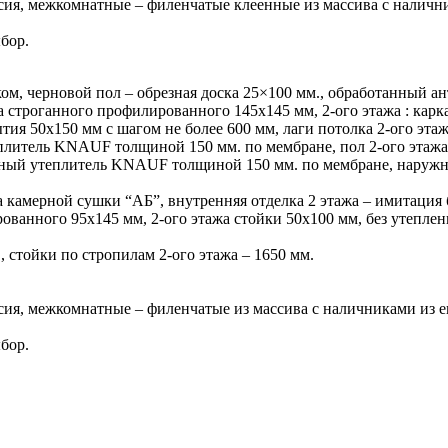
ссия, межкомнатные – филенчатые клеенные из массива с наличн
бор.
ом, черновой пол – обрезная доска 25×100 мм., обработанный а
са строганного профилированного 145х145 мм, 2-ого этажа : карка
тия 50х150 мм с шагом не более 600 мм, лаги потолка 2-ого этаж
теплитель KNAUF толщиной 150 мм. по мембране, пол 2-ого эт
итный утеплитель KNAUF толщиной 150 мм. по мембране, наружн
са камерной сушки “АБ”, внутренняя отделка 2 этажа – имитация
рованного 95х145 мм, 2-ого этажа стойки 50х100 мм, без утеплен
., стойки по стропилам 2-ого этажа – 1650 мм.
ссия, межкомнатные – филенчатые из массива с наличниками из 
бор.