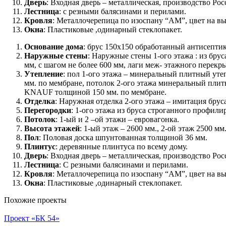
Дверь
: Входная дверь – металлическая, производство Ро
Лестница
: с резными балясинами и перилами.
Кровля
: Металлочерепица по изоспану “АМ”, цвет на вы
Окна
: Пластиковые ,одинарный стеклопакет.
Основание дома
: брус 150x150 обработанный антисептик
Наружные стены
: Наружные стены 1-ого этажа : из бру
мм, с шагом не более 600 мм, лаги меж- этажного перекры
Утепление
: пол 1-ого этажа – минеральный плитный у
мм. по мембране, потолок 2-ого этажа минеральный пл
KNAUF толщиной 150 мм. по мембране.
Отделка
: Наружная отделка 2-ого этажа – имитация бру
Перегородки
: 1-ого этажа из бруса строганного профили
Потолок
: 1-ый и 2 –ой этажи – евровагонка.
Высота этажей
: 1-ый этаж – 2600 мм., 2-ой этаж 2500 мм
Пол
: Половая доска шпунтованная толщиной 36 мм.
Плинтус
: деревянные плинтуса по всему дому.
Дверь
: Входная дверь – металлическая, производство Ро
Лестница
: С резными балясинами и перилами.
Кровля
: Металлочерепица по изоспану “АМ”, цвет на вы
Окна
: Пластиковые ,одинарный стеклопакет.
Похожие проекты
Проект «БК 54»