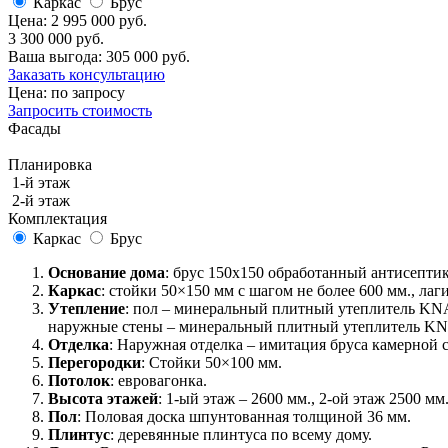
Каркас
Брус
Цена:
2 995 000 руб.
3 300 000 руб.
Ваша выгода:
305 000 руб.
Заказать консультацию
Цена: по запросу
Запросить стоимость
Фасады
Планировка
1-й этаж
2-й этаж
Комплектация
Каркас
Брус
Основание дома
: брус 150x150 обработанный антисепти
Каркас
: стойки 50×150 мм с шагом не более 600 мм., лаг
Утепление
: пол – минеральный плитный утеплитель KN
наружные стены – минеральный плитный утеплитель KNA
Отделка
: Наружная отделка – имитация бруса камерной 
Перегородки
: Стойки 50×100 мм.
Потолок
: евровагонка.
Высота этажей
: 1-ый этаж – 2600 мм., 2-ой этаж 2500 мм
Пол
: Половая доска шпунтованная толщиной 36 мм.
Плинтус
: деревянные плинтуса по всему дому.