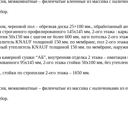
ссия, межкомнатные – филенчатые клеенные из массива с наличн
бор.
ом, черновой пол – обрезная доска 25×100 мм., обработанный а
са строганного профилированного 145х145 мм, 2-ого этажа : карка
тия 50х150 мм с шагом не более 600 мм, лаги потолка 2-ого этаж
теплитель KNAUF толщиной 150 мм. по мембране, пол 2-ого эт
итный утеплитель KNAUF толщиной 150 мм. по мембране, наружн
са камерной сушки “АБ”, внутренняя отделка 2 этажа – имитация
рованного 95х145 мм, 2-ого этажа стойки 50х100 мм, без утеплен
., стойки по стропилам 2-ого этажа – 1650 мм.
ссия, межкомнатные – филенчатые из массива с наличниками из 
бор.